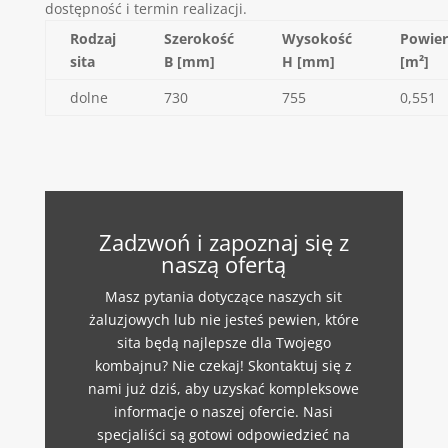
dostępność i termin realizacji.
Rodzaj
Szerokość
Wysokość
Powier
sita
B [mm]
H [mm]
[m²]
dolne
730
755
0,551
Zadzwoń i zapoznaj się z
naszą ofertą
Masz pytania dotyczące naszych sit
żaluzjowych lub nie jesteś pewien, które
sita będą najlepsze dla Twojego
kombajnu? Nie czekaj! Skontaktuj się z
nami już dziś, aby uzyskać kompleksowe
informacje o naszej ofercie. Nasi
specjaliści są gotowi odpowiedzieć na