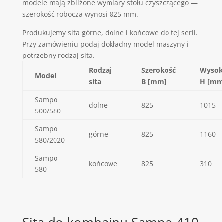
modele mają zbliżone wymiary stołu czyszczącego —
szerokość robocza wynosi 825 mm.
Produkujemy sita górne, dolne i końcowe do tej serii.
Przy zamówieniu podaj dokładny model maszyny i
potrzebny rodzaj sita.
Rodzaj
Szerokość
Wysok
Model
sita
B [mm]
H [mm
Sampo
dolne
825
1015
500/580
Sampo
górne
825
1160
580/2020
Sampo
końcowe
825
310
580
Sita do kombajnu Sampo 410