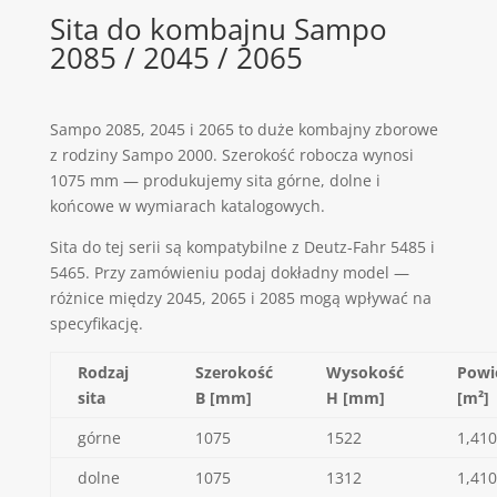
Sita do kombajnu Sampo
2085 / 2045 / 2065
Sampo 2085, 2045 i 2065 to duże kombajny zborowe
z rodziny Sampo 2000. Szerokość robocza wynosi
1075 mm — produkujemy sita górne, dolne i
końcowe w wymiarach katalogowych.
Sita do tej serii są kompatybilne z Deutz-Fahr 5485 i
5465. Przy zamówieniu podaj dokładny model —
różnice między 2045, 2065 i 2085 mogą wpływać na
specyfikację.
Rodzaj
Szerokość
Wysokość
Powi
sita
B [mm]
H [mm]
[m²]
górne
1075
1522
1,410
dolne
1075
1312
1,410