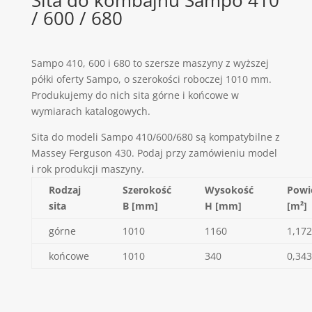
/ 600 / 680
Sampo 410, 600 i 680 to szersze maszyny z wyższej
półki oferty Sampo, o szerokości roboczej 1010 mm.
Produkujemy do nich sita górne i końcowe w
wymiarach katalogowych.
Sita do modeli Sampo 410/600/680 są kompatybilne z
Massey Ferguson 430. Podaj przy zamówieniu model
i rok produkcji maszyny.
Rodzaj
Szerokość
Wysokość
Powi
sita
B [mm]
H [mm]
[m²]
górne
1010
1160
1,172
końcowe
1010
340
0,343