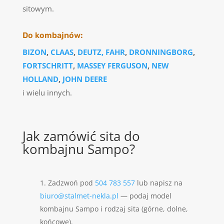
sitowym.
Do kombajnów:
BIZON
,
CLAAS
,
DEUTZ, FAHR
,
DRONNINGBORG
,
FORTSCHRITT
,
MASSEY FERGUSON
,
NEW
HOLLAND
,
JOHN DEERE
i wielu innych.
Jak zamówić sita do
kombajnu Sampo?
Zadzwoń pod
504 783 557
lub napisz na
biuro@stalmet-nekla.pl
— podaj model
kombajnu Sampo i rodzaj sita (górne, dolne,
końcowe).