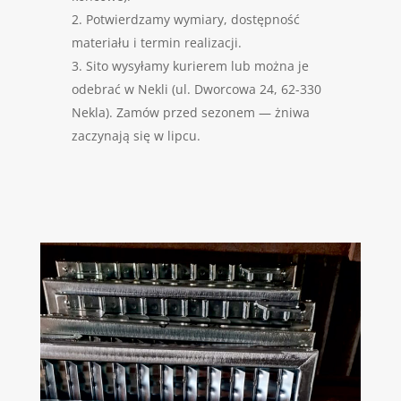
Potwierdzamy wymiary, dostępność
materiału i termin realizacji.
Sito wysyłamy kurierem lub można je
odebrać w Nekli (ul. Dworcowa 24, 62-330
Nekla). Zamów przed sezonem — żniwa
zaczynają się w lipcu.