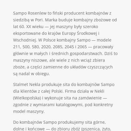
Sampo Rosenlew to fiński producent kombajnów z
siedzibą w Pori. Marka buduje kombajny zbożowe od
lat 60. XX wieku — jej maszyny były szeroko
eksportowane do krajów Europy Środkowej i
Wschodniej. W Polsce kombajny Sampo — modele
211, 500, 580, 2020, 2085, 2045 i 2065 — pracowały
głównie w małych i średnich gospodarstwach. Dziś to
maszyny niszowe, ale wiele z nich wciąż zbiera
zboże, a części zamienne do układów czyszczących
są nadal w obiegu.
Stalmet Nekla produkuje sita do kombajnów Sampo
dla klientów z całej Polski. Firma działa w Nekli
(Wielkopolska) i wykonuje sita na zamówienie —
zgodnie z wymiarami katalogowymi, pod konkretny
model maszyny.
Do kombajnów Sampo produkujemy sita górne,
dolne i końcowe — do zbioru zbóż (pszenica, żyto,