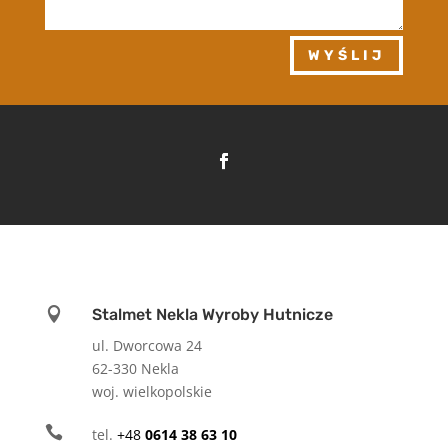
WYŚLIJ

Stalmet Nekla Wyroby Hutnicze
ul. Dworcowa 24
62-330 Nekla
woj. wielkopolskie

tel.
+48
0614 38 63 10