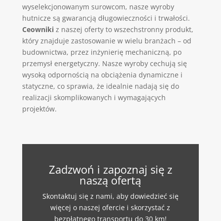
wyselekcjonowanym surowcom, nasze wyroby
hutnicze są gwarancją długowieczności i trwałości.
Ceowniki
z naszej oferty to wszechstronny produkt,
który znajduje zastosowanie w wielu branżach – od
budownictwa, przez inżynierię mechaniczną, po
przemysł energetyczny. Nasze wyroby cechują się
wysoką odpornością na obciążenia dynamiczne i
statyczne, co sprawia, że idealnie nadają się do
realizacji skomplikowanych i wymagających
projektów.
Zadzwoń i zapoznaj się z
naszą ofertą
Skontaktuj się z nami, aby dowiedzieć się
więcej o naszej ofercie i skorzystać z
bezpłatnego transportu do 30 km!