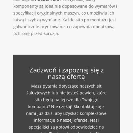
komponenty są idealnie dopasowane do wymiarów i
specyfikacji oryginalnych maszyn, co umożliwia ich
łatwą i szybką wymianę. Każde sito po montażu jest
galwanicznie ocynkowane, co zapewnia dodatkową
ochronę przed korozją.
Zadzwoń i zapoznaj się z
naszą ofertą
Masz pytania dotyczące naszych sit
żaluzjowych lub nie jesteś pewien, które
sita będą najlepsze dla Twojego
kombajnu? Nie czekaj! Skontaktuj się z
nami już dziś, aby uzyskać kompleksowe
informacje o naszej ofercie. Nasi
specjaliści są gotowi odpowiedzieć na