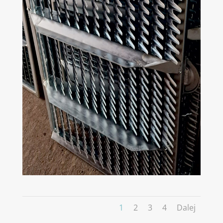
1
2
3
4
Dalej