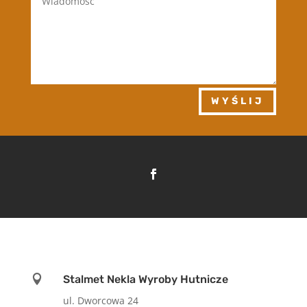
WYŚLIJ

Stalmet Nekla Wyroby Hutnicze
ul. Dworcowa 24