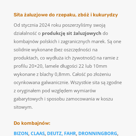
Sita żaluzjowe do rzepaku, zbóż i kukurydzy
Od stycznia 2024 roku poszerzyliśmy swoją
działalność o
produkcję sit żaluzjowych
do
kombajnów polskich i zagranicznych marek. Są one
solidnie wykonane (bez oszczędności na
produktach, co wydłuża ich żywotność) na ramie z
profilu 20×20, lamele długości 22 lub 10mm
wykonane z blachy 0,8mm. Całość po złożeniu
ocynkowana galwanicznie. Wszystkie sita są zgodne
z oryginałem pod względem wymiarów
gabarytowych i sposobu zamocowania w koszu
sitowym.
Do kombajnów:
BIZON
,
CLAAS
,
DEUTZ, FAHR
,
DRONNINGBORG
,