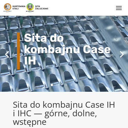
Sita do
kombajnu Case
IH
Sita do kombajnu Case IH
i IHC — górne, dolne,
wstępne