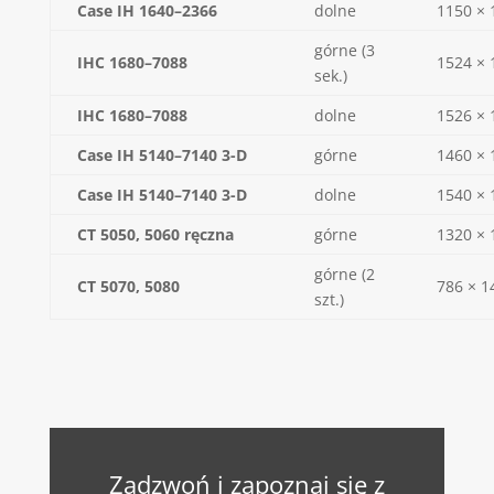
Case IH 1640–2366
dolne
1150 × 
górne (3
IHC 1680–7088
1524 × 
sek.)
IHC 1680–7088
dolne
1526 × 
Case IH 5140–7140 3-D
górne
1460 × 
Case IH 5140–7140 3-D
dolne
1540 × 
CT 5050, 5060 ręczna
górne
1320 × 
górne (2
CT 5070, 5080
786 × 1
szt.)
Zadzwoń i zapoznaj się z