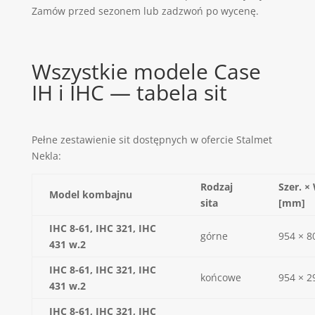
Zamów przed sezonem lub zadzwoń po wycenę.
Wszystkie modele Case
IH i IHC — tabela sit
Pełne zestawienie sit dostępnych w ofercie Stalmet
Nekla:
Rodzaj
Szer. ×
Model kombajnu
sita
[mm]
IHC 8-61, IHC 321, IHC
górne
954 × 8
431 w.2
IHC 8-61, IHC 321, IHC
końcowe
954 × 2
431 w.2
IHC 8-61, IHC 321, IHC