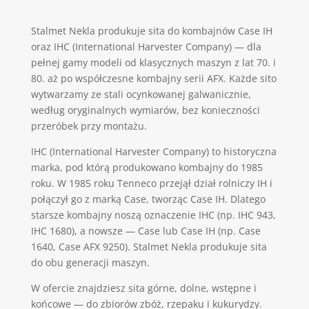
Stalmet Nekla produkuje sita do kombajnów Case IH
oraz IHC (International Harvester Company) — dla
pełnej gamy modeli od klasycznych maszyn z lat 70. i
80. aż po współczesne kombajny serii AFX. Każde sito
wytwarzamy ze stali ocynkowanej galwanicznie,
według oryginalnych wymiarów, bez konieczności
przeróbek przy montażu.
IHC (International Harvester Company) to historyczna
marka, pod którą produkowano kombajny do 1985
roku. W 1985 roku Tenneco przejął dział rolniczy IH i
połączył go z marką Case, tworząc Case IH. Dlatego
starsze kombajny noszą oznaczenie IHC (np. IHC 943,
IHC 1680), a nowsze — Case lub Case IH (np. Case
1640, Case AFX 9250). Stalmet Nekla produkuje sita
do obu generacji maszyn.
W ofercie znajdziesz sita górne, dolne, wstępne i
końcowe — do zbiorów zbóż, rzepaku i kukurydzy.