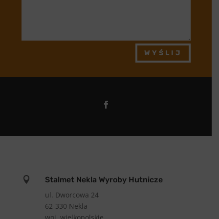
WYŚLIJ

Stalmet Nekla Wyroby Hutnicze
ul. Dworcowa 24
62-330 Nekla
woj. wielkopolskie